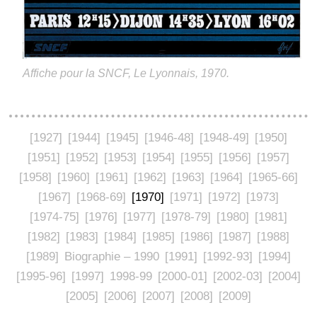
Affiche pour la SNCF, Le Lyonnais, 1970.
[1927]
[1944]
[1945]
[1946-48]
[1948-49]
[1950]
[1951]
[1952]
[1953]
[1954]
[1955]
[1956]
[1957]
[1958]
[1960]
[1961]
[1962]
[1963]
[1964]
[1965-66]
[1967]
[1968-69]
[1970]
[1971]
[1972]
[1973]
[1974-75]
[1976]
[1977]
[1978-79]
[1980]
[1981]
[1982]
[1983]
[1984]
[1985]
[1986]
[1987]
[1988]
[1989]
Biographie – 1990
[1991]
[1992-93]
[1994]
[1995-96]
[1997]
1998-99
[2000-01]
[2002-03]
[2004]
[2005]
[2006]
[2007]
[2008]
[2009]